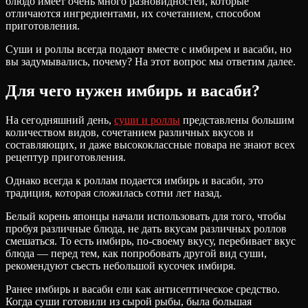
блюдо имеет очень много разновидностей, которые
отличаются ингредиентами, их сочетанием, способом
приготовления.
Суши и роллы всегда подают вместе с имбирем и васаби, но
вы задумывались, почему? На этот вопрос мы ответим далее.
Для чего нужен имбирь и васаби?
На сегодняшний день,
суши и роллы
представлены большим
количеством видов, сочетанием различных вкусов и
составляющих, и даже высококлассные повара не знают всех
рецептур приготовления.
Однако всегда к роллам подается имбирь и васаби, это
традиция, которая сложилась сотни лет назад.
Белый корень японцы начали использовать для того, чтобы
пробуя различные блюда, не дать вкусам различных роллов
смешаться. То есть имбирь, по-своему вкусу, перебивает вкус
блюда — перед тем, как попробовать другой вид суши,
рекомендуют съесть небольшой кусочек имбиря.
Ранее имбирь и васаби ели как антисептическое средство.
Когда суши готовили из сырой рыбы, была большая