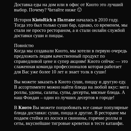
Доставка еды на дом или в офис от Киото это лучший
выбор. Почему? Читайте ниже 🙂
История
KiotoRich
в Полтаве
началась в 2010 году.
Тогда это был только суши бар, однако, со временем, мы
стали не просто рестораном, а и стали онлайн службой
доставки суши и пиццы.
Повністю
Когда мы создавали Киото, мы хотели в первую очередь
предложить людям качественный продукт по
справедливой цене и супер акциям! Киото сейчас — это
слаженная команда профессионалов которая работает
для Вас уже более 10 лет и знает толк в суши!
Вы можете заказать в Киото суши, пиццу и другую еду.
В ассортименте можно найти блюда на любой вкус: мега
роллы, удоны, салаты, супы, десерты, мясные блюда. А
наш Фондан – один из лучших десертов в городе!
В
Киото
Вы можете попробовать все самые популярные
блюда доставки: суши, пицца и другие. В ресторане мы
подаем стейки из лосося и свинины, горячие роллы и
сеты, вкуснейшие тигровые креветки в тесте катаифи.