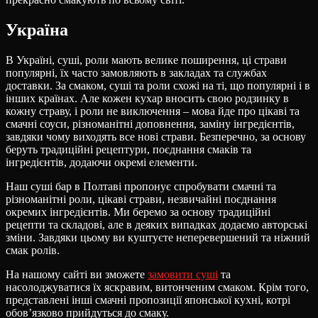
Україна
В Україні, суші, роли мають велике поширення, ці страви
популярні, їх часто замовляють в закладах та службах
доставки. За смаком, суші та роли схожі на ті, що популярні і в
інших країнах. Але кожен кухар вносить свою родзинку в
кожну страву, і роли не виключення – мова йде про цікаві та
смачні соуси, різноманітні доповнення, заміну інгредієнтів,
завдяки чому виходять все нові страви. Безперечно, за основу
беруть традиційні рецептури, поєднання смаків та
інгредієнтів, додаючи окремі елементи.
Наш суші бар в Полтаві пропонує спробувати смачні та
різноманітні роли, цікаві страви, незвичайні поєднання
окремих інгредієнтів. Ми беремо за основу традиційні
рецепти та складові, але в деяких випадках додаємо авторські
зміни. Завдяки цьому ви куштуєте неперевершений та ніжний
смак ролів.
На нашому сайті ви зможете
замовити суші
та
насолоджуватися їх яскравим, витонченим смаком. Крім того,
представлені інші смачні пропозиції японської кухні, котрі
обов’язково прийдуться до смаку.