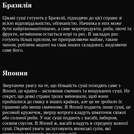
Бразилія
Цікаві суші готують у Бразилії, підходячи до цієї справи зі
всією відповідальністю, обізнаністю. Начинка в них може
бути найрізноманітнішою, а саме морепродукти, риба, овочі та
фрукти, незмінним остається норі та рис. В закладах рис
готують більш прісним, не приправляючи майже, таким
чином, роблячи акцент на смак інших складових, виділяючи
саме його.
Япония
Звертаючи увагу на те, що більшість суші походять саме з
Японії, це країна – засновник смачних та вишуканих суші. Не
секрет, що деякі страви трохи змінювали, щоб вони
прийшлися до смаку в інших країнах, але це не зробило їх
гіршими або менш смачними. В Японії подають лише суші, це
рисовий кружечок, зверху котрого кладуть шматочок свіжої
або солоної риби. У нас суші подають с васабі, імбиром,
соєвим соусом. В Японії ж, васабі кладуть в середину кожної
суші. Окремої уваги заслуговують японські супи, які
прекрасно смакують по всьому світі.