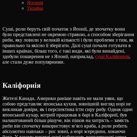
Япония
Україна
Суші, роли беруть свій початок з Японії, де зпочатку вони
були представлені не окремою стравою, а способом зберігання
риби, яку ловили у великій кількості і були проблеми з тим, як
правильно та якісно її зберігати. Далі суші почали готувати в
інших країнах, більш того, є такі види, які були винайдені,
здобули поширення не з Японії, наприклад,
суші Каліфорнія
,
але стали дуже популярними.
Каліфорнія
Жителі Канади, Америки раніше навіть не мали уяви, що
собою представляє японська кухня, зовнішній вигляд норі не
викликав довіри, як і перспектива їсти сиру рибу. Однак один
японський кухар, котрий працював в барі в Каліфорнії, був
налаштований більш рішуче, він пішов на хитрість – замість
риби він спочатку використовує м’ясо краба, а роли робить
абсолютно навпаки – рис зовні, а норі зсередини, ховаючи
його. У такому вигляді суші набирають популярності серед