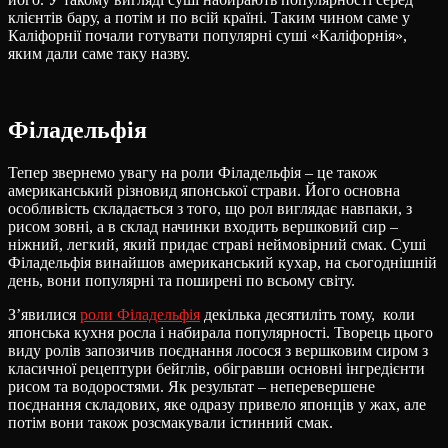
клієнтів бару, а потім и по всій країні. Таким чином саме у
Каліфорнії почали готувати популярні суші «Каліфорнія»,
яким дали саме таку назву.
Філадельфія
Тепер звернемо увагу на роли Філадельфія – це також
американський різновид японської страви. Його основна
особливість складається з того, що рол виглядає навпаки, з
рисом зовні, а в склад начинки входить вершковий сир –
ніжний, легкий, який придає страві неймовірний смак. Суші
Філадельфія винайшов американський кухар, на сьогоднішній
день, вони популярні та поширені по всьому світу.
З’явилися
роли Філадельфія
декілька десятиліть тому, коли
японська кухня росла і набирала популярності. Творець цього
виду ролів запозичив поєднання лосося з вершковим сиром з
класичної рецептури бейглів, обігравши основні інгредієнти
рисом та водоростями. Як результат – неперевершене
поєднання складових, яке одразу привело японців у жах, але
потім вони також розсмакували істинний смак.