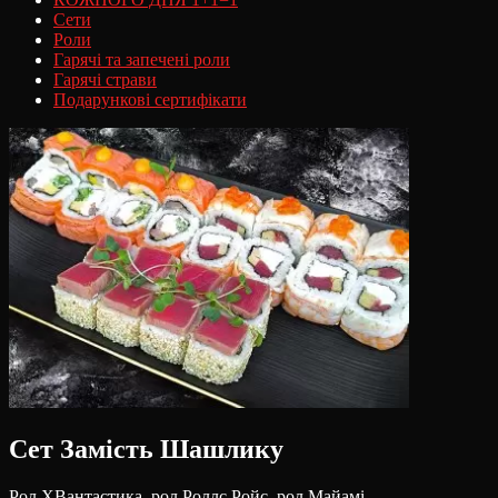
Сети
Роли
Гарячі та запечені роли
Гарячі страви
Подарункові сертифікати
Сет Замість Шашлику
Рол ХВантастика, рол Роллс Ройс, рол Майамі