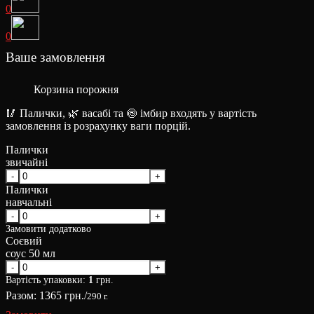
0
0
Ваше замовлення
Корзина порожня
🥢 Палички, 🌿 васабі та 🍥 імбир входять у вартість
замовлення із розрахунку ваги порцій.
Палички
звичайні
Палички
навчальні
Замовити додатково
Соєвий
соус 50 мл
Вартість упаковки:
1
грн.
Разом:
1365
грн./
290 г.