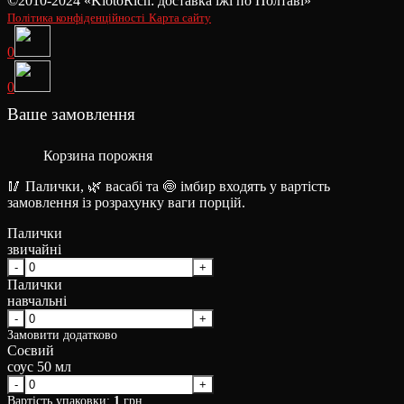
©2010-2024 «KiotoRich: доставка їжі по Полтаві»
Політика конфіденційності
Карта сайту
0
0
Ваше замовлення
Корзина порожня
🥢 Палички, 🌿 васабі та 🍥 імбир входять у вартість
замовлення із розрахунку ваги порцій.
Палички
звичайні
Палички
навчальні
Замовити додатково
Соєвий
соус 50 мл
Вартість упаковки:
1
грн.