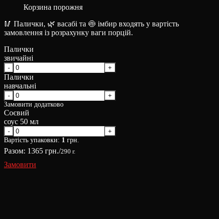
Корзина порожня
🥢 Палички, 🌿 васабі та 🍥 імбир входять у вартість
замовлення із розрахунку ваги порцій.
Палички
звичайні
Палички
навчальні
Замовити додатково
Соєвий
соус 50 мл
Вартість упаковки:
1
грн.
Разом:
1365
грн./
290 г.
Замовити