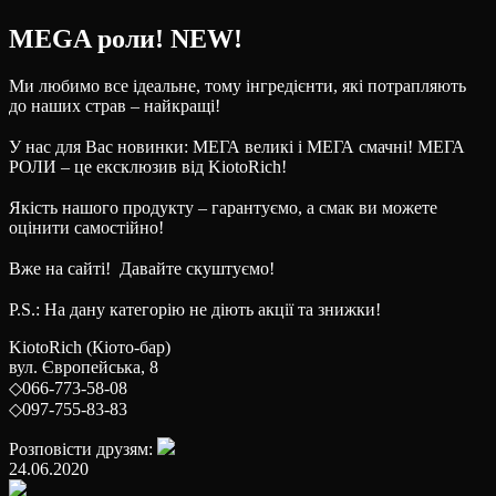
MEGA роли! NEW!
Ми любимо все ідеальне, тому інгредієнти, які потрапляють
до наших страв – найкращі!
⠀
У нас для Вас новинки: МЕГА великі і МЕГА смачні! МЕГА
РОЛИ – це ексклюзив від KiotoRich!
⠀
Якість нашого продукту – гарантуємо, а смак ви можете
оцінити самостійно!
⠀
Вже на сайті! Давайте скуштуємо!
⠀
P.S.: На дану категорію не діють акції та знижки!
KiotoRich (Кіото-бар)
вул. Європейська, 8
◇066-773-58-08
◇097-755-83-83
Розповісти друзям:
24.06.2020