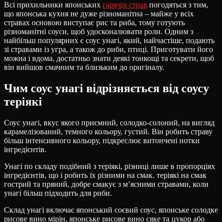
Всі прихильники японських
гарячіх страв
погодяться з тим,
що японська кухня не дуже різноманітна – майже у всіх
стравах основою виступає рис та риба, тому готують
різноманітні соуси, щоб удосконалювати роли. Одним з
найбільш популярних є соус унагі, який, найчастіше, подають
зі стравами із угра, а також до риби, птиці. Приготувати його
можна і вдома, достатньо знати деякі тонкощі та секрети, щоб
він вийшов смачним та близьким до оригіналу.
Чим соус унагі відрізняється від соусу
теріякі
Соус унагі, вкус якого приємний, солодко-солоний, на вигляд
карамелізований, темного кольору, густий. Він робить страву
більш інтенсивного кольору, підкреслює витончені нотки
інгредієнтів.
Унагі по складу подібний з теріякі, різниці лише в пропорціях
інгредієнтів, що і робить їх різними на смак. теріякі на смак
гострий та пряний, добре смакує з м’ясними стравами, коли
унагі більш підходить для риби.
Склад унагі включає японський соєвий соус, японське солодке
рисове вино мірін, японське рисове вино сяке та цукор або