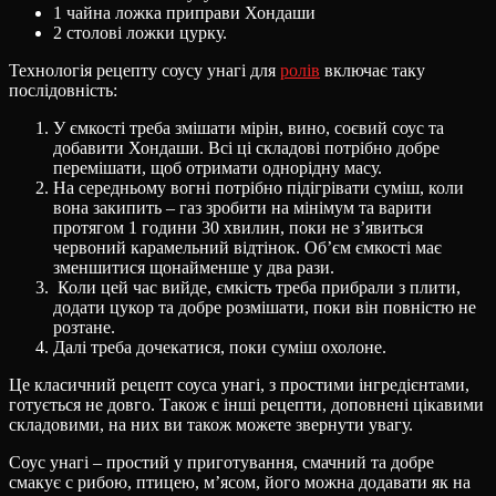
1 чайна ложка приправи Хондаши
2 столові ложки цурку.
Технологія рецепту соусу унагі для
ролів
включає таку
послідовність:
У ємкості треба змішати мірін, вино, соєвий соус та
добавити Хондаши. Всі ці складові потрібно добре
перемішати, щоб отримати однорідну масу.
На середньому вогні потрібно підігрівати суміш, коли
вона закипить – газ зробити на мінімум та варити
протягом 1 години 30 хвилин, поки не з’явиться
червоний карамельний відтінок. Об’єм ємкості має
зменшитися щонайменше у два рази.
Коли цей час вийде, ємкість треба прибрали з плити,
додати цукор та добре розмішати, поки він повністю не
розтане.
Далі треба дочекатися, поки суміш охолоне.
Це класичний рецепт соуса унагі, з простими інгредієнтами,
готується не довго. Також є інші рецепти, доповнені цікавими
складовими, на них ви також можете звернути увагу.
Соус унагі – простий у приготування, смачний та добре
смакує с рибою, птицею, м’ясом, його можна додавати як на