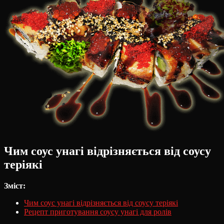
Чим соус унагі відрізняється від соусу
теріякі
Зміст:
Чим соус унагі відрізняється від соусу теріякі
Рецепт приготування соусу унагі для ролів