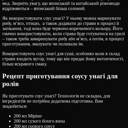
мед. Зверніть увагу, що японський та китайський різновиди
відрізняються – японський більш солоний.
Як використовувати соус унагі? У ньому можна маринувати
рибу, м’ясо, птицю, а також додавати до страви в процесі її
запікання, тоді вона буде червоно-коричневого кольору. Його
смачно використовувати, коли страва буде готуватися на грилі
– також треба замаринувати рибу або м’ясо, а потім, в процесі
приготування, змазувати чи поливали їм.
Використовують соус унагі для суші, особливо коли в склад
страви входить вугор, тому що він придає йому витонченості,
більш яскравого смаку.
Рецепт приготування соусу унагі для
ролів
Як приготувати соус унагі? Технологія не складна, для
інгредієнтів не потрібна додаткова підготовка. Вам
знадобиться:
200 мл Міріни
200 мл сухого білого вина
200 мл соєвого соусу